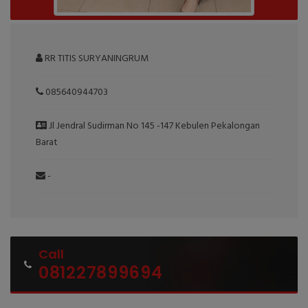
RR TITIS SURYANINGRUM
085640944703
Jl Jendral Sudirman No 145 -147 Kebulen Pekalongan
Barat
-
Call
081227899694