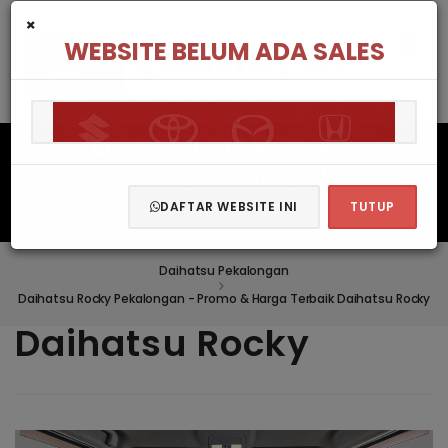
×
WEBSITE BELUM ADA SALES
DAIHATSU ROCKY
PEKALONGAN
DAFTAR WEBSITE INI
TUTUP
Daihatsu Pekalongan
Daihatsu Rocky Pekalongan - Promo & Harga Terbaik Daihatsu Rocky
Daihatsu Rocky