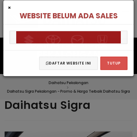
×
WEBSITE BELUM ADA SALES
DAIHATSU SIGRA
PEKALONGAN
DAFTAR WEBSITE INI
TUTUP
Daihatsu Pekalongan
Daihatsu Sigra Pekalongan - Promo & Harga Terbaik Daihatsu Sigra
Daihatsu Sigra