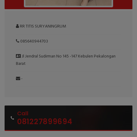
RR TITIS SURYANINGRUM
085640944703
Jl Jendral Sudirman No 145 -147 Kebulen Pekalongan
Barat
-
Call
081227899694